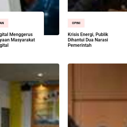
AN
OPINI
gital Menggerus
Krisis Energi, Publik
yaan Masyarakat
Dihantui Dua Narasi
gital
Pemerintah