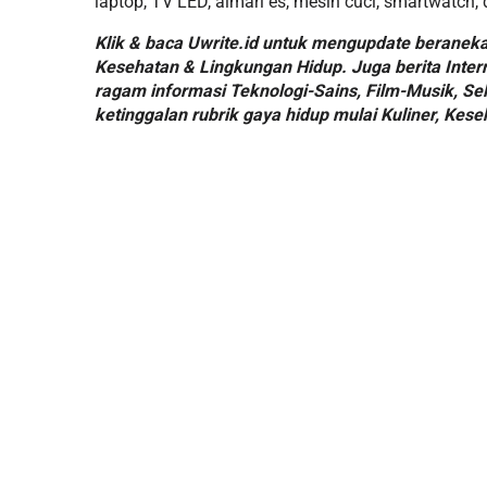
laptop, TV LED, almari es, mesin cuci, smartwatch,
Klik & baca Uwrite.id untuk mengupdate beraneka 
Kesehatan & Lingkungan Hidup. Juga berita Intern
ragam informasi Teknologi-Sains, Film-Musik, Sel
ketinggalan rubrik gaya hidup mulai Kuliner, Kese