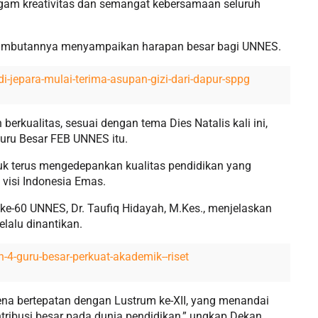
gam kreativitas dan semangat kebersamaan seluruh
m sambutannya menyampaikan harapan besar bagi UNNES.
di-jepara-mulai-terima-asupan-gizi-dari-dapur-sppg
berkualitas, sesuai dengan tema Dies Natalis kali ini,
Guru Besar FEB UNNES itu.
k terus mengedepankan kualitas pendidikan yang
 visi Indonesia Emas.
s ke-60 UNNES, Dr. Taufiq Hidayah, M.Kes., menjelaskan
elalu dinantikan.
-4-guru-besar-perkuat-akademik--riset
rena bertepatan dengan Lustrum ke-XII, yang menandai
ribusi besar pada dunia pendidikan,” ungkap Dekan