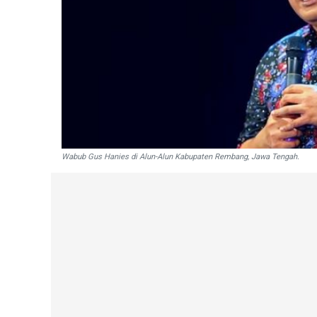
Wabub Gus Hanies di Alun-Alun Kabupaten Rembang, Jawa Tengah.