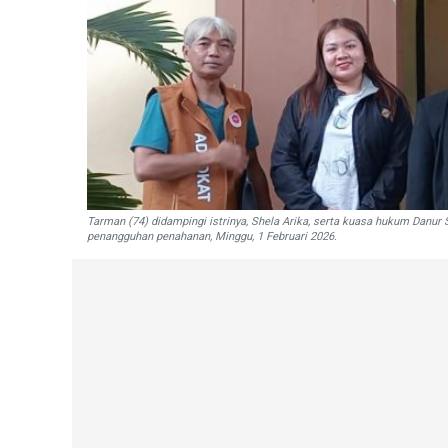
Tarman (74) didampingi istrinya, Shela Arika, serta kuasa hukum Danu
penangguhan penahanan, Minggu, 1 Februari 2026.