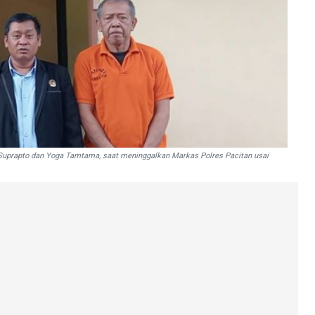
r Suprapto dan Yoga Tamtama, saat meninggalkan Markas Polres Pacitan usai