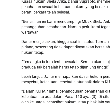
Kuasa hukum Shela Arika, Danur Suprapto, memb
penahanan sesuai ketentuan hukum yang berlaku
berarti perkara telah selesai.
“Benar, hari ini kami mendampingi Mbak Shela A
penangguhan penahanan. Namun perlu kami tegaska
wartawan.
Danur menjelaskan, hingga saat ini status Tarma
pidana, seseorang tidak dapat dinyatakan bersal
hukum tetap.
“Tersangka belum tentu bersalah. Semua akan diuji
praduga tak bersalah harus tetap dijunjung tinggi,”
Lebih lanjut, Danur memaparkan dasar hukum pen
menyebut, ketentuan tersebut diatur baik dalam
“Dalam KUHAP lama, penangguhan penahanan diat
ketentuan itu ada dalam Pasal 110 ayat (3). Di si
oleh keluarga, penasihat hukum, atau pihak lain ya