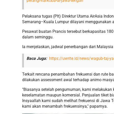
perangi-narkoba-di-jawa-tengah
Pelaksana tugas (Plt) Direktur Utama AirAsia Ind
Semarang–Kuala Lumpur dilayani menggunakan a
Pesawat buatan Prancis tersebut berkapasitas 18
dalam seminggu.
Ia menjelaskan, jadwal penerbangan dari Malaysia 
Baca Juga:
https://uwrite.id/news/wagub-taj-y
Terkait rencana penambahan frekuensi dan rute b
dilakukan assessment awal terhadap animo masy
"Biasanya setelah pengumuman, kami melakukan kaj
keselamatan maupun komersial. Penjualan tiket bi
Insyaallah kami sudah melihat frekuensi di Jawa 
kami akan menambah frekuensinya," paparnya.