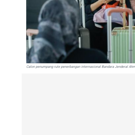
Calon penumpang rute penerbangan internasional Bandara Jenderal Ah