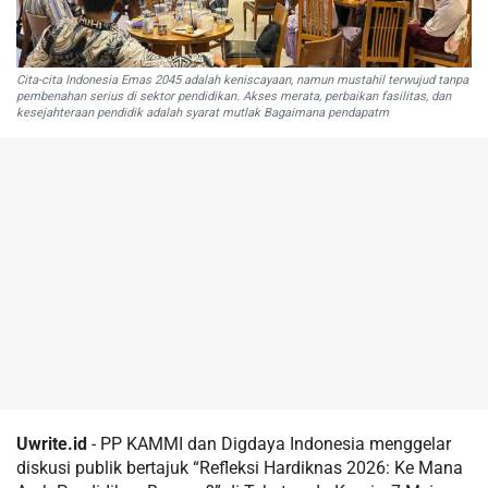
Cita-cita Indonesia Emas 2045 adalah keniscayaan, namun mustahil terwujud tanpa
pembenahan serius di sektor pendidikan. Akses merata, perbaikan fasilitas, dan
kesejahteraan pendidik adalah syarat mutlak Bagaimana pendapatm
Uwrite.id
- PP KAMMI dan Digdaya Indonesia menggelar
diskusi publik bertajuk “Refleksi Hardiknas 2026: Ke Mana