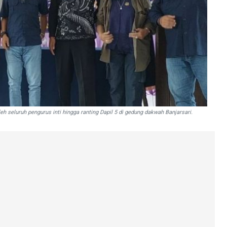
h seluruh pengurus inti hingga ranting Dapil 5 di gedung dakwah Banjarsari.