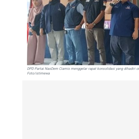
DPD Partai NasDem Ciamis menggelar rapat konsolidasi yang dihadiri ole
Foto/istimewa