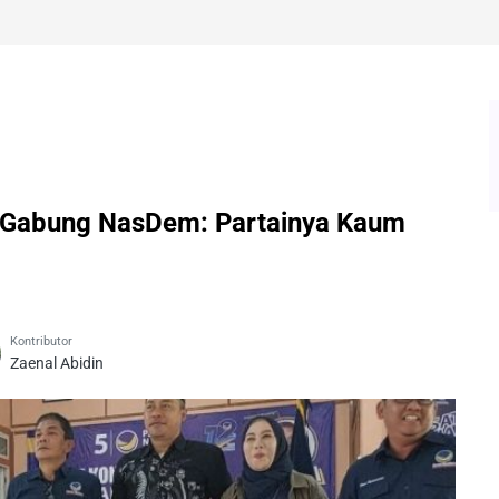
al Gabung NasDem: Partainya Kaum
Kontributor
Zaenal Abidin