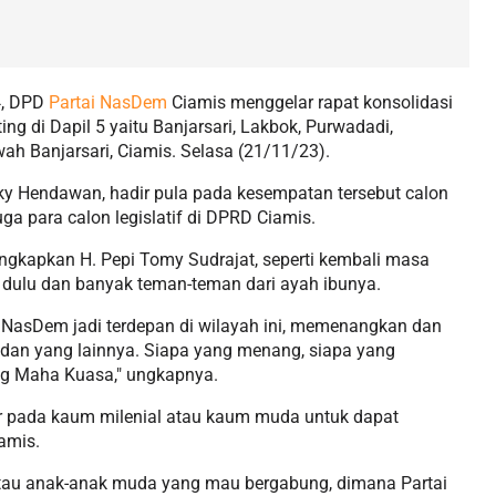
4, DPD
Partai NasDem
Ciamis menggelar rapat konsolidasi
ting di Dapil 5 yaitu Banjarsari, Lakbok, Purwadadi,
h Banjarsari, Ciamis. Selasa (21/11/23).
y Hendawan, hadir pula pada kesempatan tersebut calon
juga para calon legislatif di DPRD Ciamis.
ungkapkan H. Pepi Tomy Sudrajat, seperti kembali masa
a dulu dan banyak teman-teman dari ayah ibunya.
i NasDem jadi terdepan di wilayah ini, memenangkan dan
, dan yang lainnya. Siapa yang menang, siapa yang
ng Maha Kuasa," ungkapnya.
ar pada kaum milenial atau kaum muda untuk dapat
amis.
 atau anak-anak muda yang mau bergabung, dimana Partai