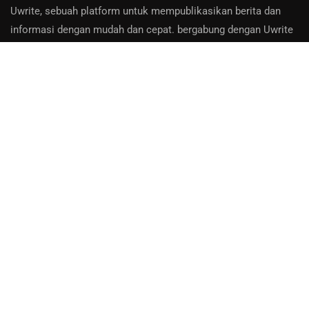
Uwrite, sebuah platform untuk mempublikasikan berita dan
informasi dengan mudah dan cepat. bergabung dengan Uwrite
dan jadilah pemberi berita yang berpengaruh.
Hubungi Kami:
Email: info@uwrite.id
About Us
Contact
Privacy Policy
Bantuan
Disclaimer
:
uwrite.id adalah platform media online terbuka. Seluruh berita,
ulasan, opini, dan lain-lain, merupakan tanggung jawab dari
jurnalis dan kontributor sebagai penyumbang konten