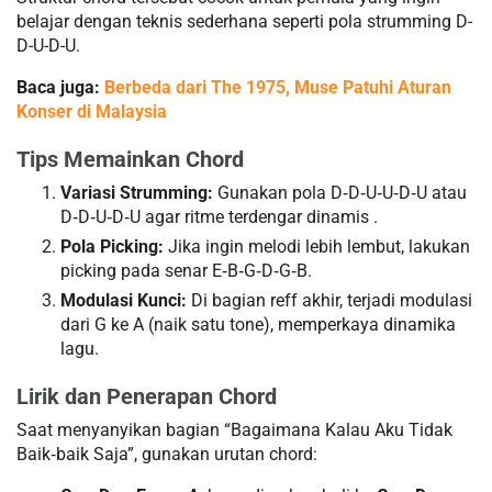
belajar dengan teknis sederhana seperti pola strumming D-
D-U-D-U.
Baca juga:
Berbeda dari The 1975, Muse Patuhi Aturan
Konser di Malaysia
Tips Memainkan Chord
Variasi Strumming:
Gunakan pola D‑D‑U‑U‑D‑U atau
D‑D‑U‑D‑U agar ritme terdengar dinamis .
Pola Picking:
Jika ingin melodi lebih lembut, lakukan
picking pada senar E‑B‑G‑D‑G‑B.
Modulasi Kunci:
Di bagian reff akhir, terjadi modulasi
dari G ke A (naik satu tone), memperkaya dinamika
lagu.
Lirik dan Penerapan Chord
Saat menyanyikan bagian “Bagaimana Kalau Aku Tidak
Baik‑baik Saja”, gunakan urutan chord: