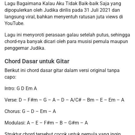
Lagu Bagaimana Kalau Aku Tidak Baik‐baik Saja yang
dipopulerkan oleh Judika dirilis pada 31 Juli 2021 dan
langsung viral, bahkan menyentuh ratusan juta views di
YouTube.
Lagu ini menyoroti perasaan galau setelah putus, sehingga
chord-nya banyak dicari oleh para musisi pemula maupun
penggemar Judika.
Chord Dasar untuk Gitar
Berikut ini chord dasar gitar dalam versi original tanpa
capo:
Intro: G D Em A
Verse: D – F#m – G – A – D – A/C# – Bm – E – Em – A
Chorus: G – D – Em – A
Modulasi: A – E – F#m – B – G#m – A
Struktur chord tersebut cocok untuk pemula yang ingin