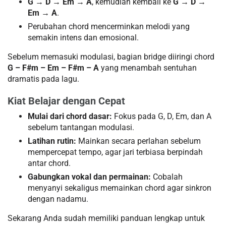
G → D → Em → A
, kemudian kembali ke
G → D →
Em → A
.
Perubahan chord mencerminkan melodi yang
semakin intens dan emosional.
Sebelum memasuki modulasi, bagian bridge diiringi chord
G – F#m – Em – F#m – A
yang menambah sentuhan
dramatis pada lagu.
Kiat Belajar dengan Cepat
Mulai dari chord dasar:
Fokus pada G, D, Em, dan A
sebelum tantangan modulasi.
Latihan rutin:
Mainkan secara perlahan sebelum
mempercepat tempo, agar jari terbiasa berpindah
antar chord.
Gabungkan vokal dan permainan:
Cobalah
menyanyi sekaligus memainkan chord agar sinkron
dengan nadamu.
Sekarang Anda sudah memiliki panduan lengkap untuk