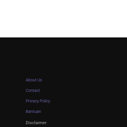
About Us
Contact
Privacy Policy
Bantuan
Disclaimer
: