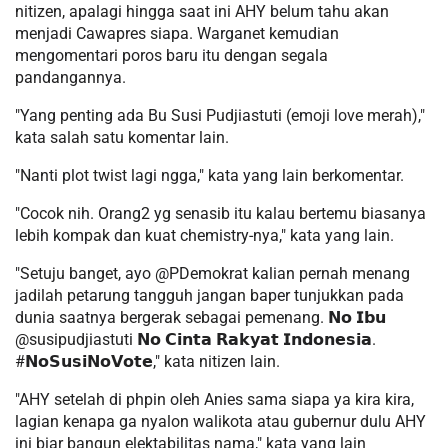
nitizen, apalagi hingga saat ini AHY belum tahu akan
menjadi Cawapres siapa. Warganet kemudian
mengomentari poros baru itu dengan segala
pandangannya.
"Yang penting ada Bu Susi Pudjiastuti (emoji love merah),"
kata salah satu komentar lain.
"Nanti plot twist lagi ngga," kata yang lain berkomentar.
"Cocok nih. Orang2 yg senasib itu kalau bertemu biasanya
lebih kompak dan kuat chemistry-nya," kata yang lain.
"Setuju banget, ayo @PDemokrat kalian pernah menang
jadilah petarung tangguh jangan baper tunjukkan pada
dunia saatnya bergerak sebagai pemenang. 𝗡𝗼 𝗜𝗯𝘂
@susipudjiastuti 𝗡𝗼 𝗖𝗶𝗻𝘁𝗮 𝗥𝗮𝗸𝘆𝗮𝘁 𝗜𝗻𝗱𝗼𝗻𝗲𝘀𝗶𝗮.
#𝗡𝗼𝗦𝘂𝘀𝗶𝗡𝗼𝗩𝗼𝘁𝗲," kata nitizen lain.
"AHY setelah di phpin oleh Anies sama siapa ya kira kira,
lagian kenapa ga nyalon walikota atau gubernur dulu AHY
ini biar bangun elektabilitas nama," kata yang lain