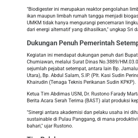
"Biodigester ini merupakan reaktor pengolahan 
ikan maupun limbah rumah tangga menjadi biogas d
UMKM tidak hanya mengurangi pencemaran lingkun
dari energi alternatif yang dihasilkan," ungkap Sri 
Dukungan Penuh Pemerintah Setem
Kegiatan ini mendapat dukungan penuh dari Bupati
Churniawan, melalui Surat Dinas No.3889/HM.03.04
sejumlah pejabat setempat, antara lain Bp. Jamalu
Utara), Bp. Abdul Salam, S.IP. (Plt. Kasi Sudin Pe
Khairudin (Tenaga Teknis Perikanan Sudin KPKP).
Ketua Tim Abdimas USNI, Dr. Rustono Farady Mart
Berita Acara Serah Terima (BAST) alat produksi ke
"Sinergi antara akademisi dan pelaku usaha ini d
sustainable di Pulau Panggang, di mana produkti
bahari," ujar Rustono.