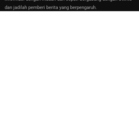
dan jadilah pemberi berita yang berpengaruh.
Hubungi Kami:
Email: info@uwrite.id
About Us
Contact
Privacy Policy
Bantuan
Disclaimer
:
uwrite.id adalah platform media online terbuka. Seluruh berita,
ulasan, opini, dan lain-lain, merupakan tanggung jawab dari
jurnalis dan kontributor sebagai penyumbang konten