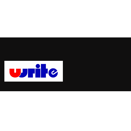
Uwrite, sebuah platform untuk mempublikasikan berita dan
informasi dengan mudah dan cepat. bergabung dengan Uwrite
dan jadilah pemberi berita yang berpengaruh.
Hubungi Kami: