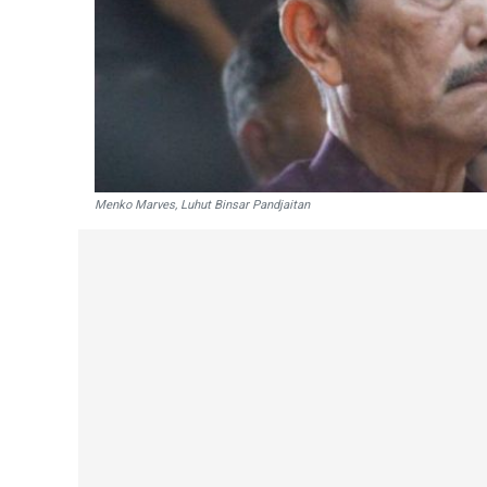
Menko Marves, Luhut Binsar Pandjaitan