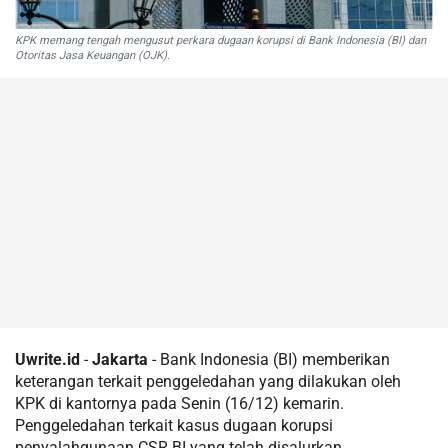
KPK memang tengah mengusut perkara dugaan korupsi di Bank Indonesia (BI) dan
Otoritas Jasa Keuangan (OJK).
Uwrite.id
-
Jakarta
- Bank Indonesia (BI) memberikan
keterangan terkait penggeledahan yang dilakukan oleh
KPK di kantornya pada Senin (16/12) kemarin.
Penggeledahan terkait kasus dugaan korupsi
penyalahgunaan CSR BI yang telah disalurkan.