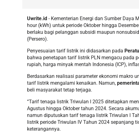
Uwrite.id
- Kementerian Energi dan Sumber Daya Min
hour (kWh) untuk periode Oktober hingga Desember 
berlaku bagi pelanggan subsidi maupun nonsubsidi
(Persero).
Penyesuaian tarif listrik ini didasarkan pada
Perat
bahwa penetapan tarif listrik PLN mengacu pada p
rupiah, harga minyak mentah Indonesia (ICP), infl
Berdasarkan realisasi parameter ekonomi makro u
tarif listrik mengalami kenaikan. Namun,
pemerint
beli masyarakat tetap terjaga.
“Tarif tenaga listrik Triwulan I 2025 ditetapkan 
Agustus hingga Oktober tahun 2024. Secara akumul
namun diputuskan tarif tenaga listrik Triwulan I T
listrik periode Triwulan IV Tahun 2024 sepanjang t
keterangannya.