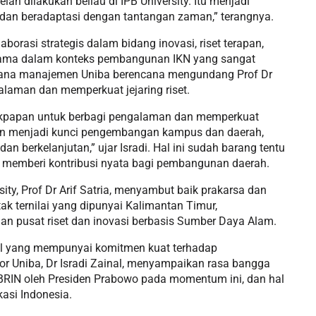
lah dilakukan beliau di IPB University. Itu menjadi
si dan beradaptasi dengan tantangan zaman,” terangnya.
borasi strategis dalam bidang inovasi, riset terapan,
tama dalam konteks pembangunan IKN yang sangat
ncana manajemen Uniba berencana mengundang Prof Dr
alaman dan memperkuat jejaring riset.
likpapan untuk berbagi pengalaman dan memperkuat
akan menjadi kunci pengembangan kampus dan daerah,
n berkelanjutan,” ujar Isradi. Hal ini sudah barang tentu
memberi kontribusi nyata bagi pembangunan daerah.
sity, Prof Dr Arif Satria, menyambut baik prakarsa dan
 tak ternilai yang dipunyai Kalimantan Timur,
n pusat riset dan inovasi berbasis Sumber Daya Alam.
al yang mempunyai komitmen kuat terhadap
or Uniba, Dr Isradi Zainal, menyampaikan rasa bangga
a BRIN oleh Presiden Prabowo pada momentum ini, dan hal
asi Indonesia.