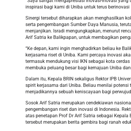
“Saya sangat mengapresiasi inovasi-inovasi yang te
inspirasi bagi kami di Uniba untuk terus berinova
Sinergi tersebut diharapkan akan menghasilkan kola
serta pengembangan Sumber Daya Manusia, teru
menjanjikan. Isradi mengungkapkan, menurut re
Arif Satria ke Balikpapan, untuk membagikan peng
“Ke depan, kami ingin menghadirkan beliau ke Ba
kerjasama riset di Uniba. Kami percaya inovasi 
termasuk mendukung visi IKN sebagai kota cerdas da
membuka peluang besar bagi kemajuan Uniba dan 
Dalam itu, Kepala BRIN sekaligus Rektor IPB Univer
spirit kerjasama dari Uniba. Beliau menilai potensi
menjadikannya sebuah keniscayaan bagi perwujuda
Sosok Arif Satria merupakan cendekiawan nasion
pengembangan riset dan inovasi di Indonesia. Rekt
atas penetapan Prof Dr Arif Satria sebagai Kepal
tersebut merupakan berita gembira bagi ranah eduk