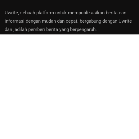
Uwrite, sebuah platform untuk mempublikasikan berita dan
informasi dengan mudah dan cepat. bergabung dengan Uwrite
dan jadilah pemberi berita yang berpengaruh.
Hubungi Kami:
Email: info@uwrite.id
About Us
Contact
Privacy Policy
Bantuan
Disclaimer
:
uwrite.id adalah platform media online terbuka. Seluruh berita,
ulasan, opini, dan lain-lain, merupakan tanggung jawab dari