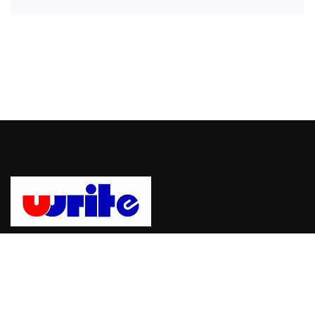
Uwrite, sebuah platform untuk mempublikasikan berita dan
informasi dengan mudah dan cepat. bergabung dengan Uwrite
dan jadilah pemberi berita yang berpengaruh.