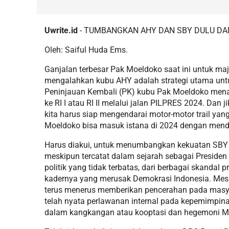
Uwrite.id
- TUMBANGKAN AHY DAN SBY DULU DAN
Oleh: Saiful Huda Ems.
Ganjalan terbesar Pak Moeldoko saat ini untuk ma
mengalahkan kubu AHY adalah strategi utama un
Peninjauan Kembali (PK) kubu Pak Moeldoko menan
ke RI I atau RI II melalui jalan PILPRES 2024. Dan 
kita harus siap mengendarai motor-motor trail yan
Moeldoko bisa masuk istana di 2024 dengan men
Harus diakui, untuk menumbangkan kekuatan SBY y
meskipun tercatat dalam sejarah sebagai Presiden 
politik yang tidak terbatas, dari berbagai skandal
kadernya yang merusak Demokrasi Indonesia. Meski
terus menerus memberikan pencerahan pada masyar
telah nyata perlawanan internal pada kepemimpin
dalam kangkangan atau kooptasi dan hegemoni Mafi