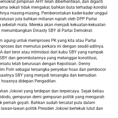
 Demokrat pimpinan AHY telah diberhentikan, dan diganti
ma sekali tidak mengakar, bahkan buta terhadap kondisi
erahnya masing-masing. Pemberontakan kader-kader unggul
ratusan juta bahkan miliaran rupiah oleh DPP Partai
g sebelah mata. Mereka akan menjadi kekuatan-kekuatan
k menumbangkan Dinasty SBY di Partai Demokrat.
 agung untuk memproses PK yang kita atau Partai
proses dan memutus perkara ini dengan seadil-adilnya.
 dari teror atau intimidasi dari kubu SBY yang nampak
i SBY dan gerombolannya yang melanggar konstitusi,
rsatu telah berurusan dengan Kepolisian. Denny
rim Polri sebagai tersangka penyebar hoax dan pembocor
a saatnya SBY yang menjadi tersangka dan kemudian
 hoaxnya didepan Pengadilan.
han Jokowi yang terdepan dan terpercaya. Sejak beliau
 Widodo, gempuran demi gempuran politik yang mengarah
tak pernah goyah. Bahkan sudah tercatat pula dalam
u lawan-lawan politik Presiden Jokowi bertekuk lutut dan