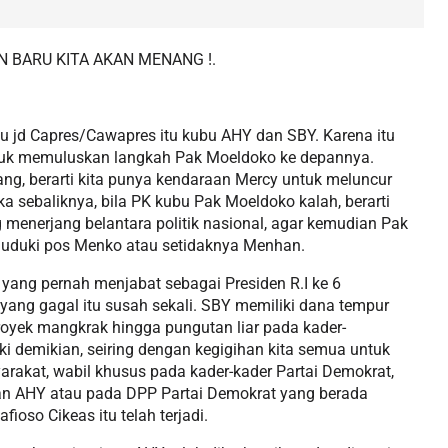
 BARU KITA AKAN MENANG !.
ju jd Capres/Cawapres itu kubu AHY dan SBY. Karena itu
tuk memuluskan langkah Pak Moeldoko ke depannya.
g, berarti kita punya kendaraan Mercy untuk meluncur
jika sebaliknya, bila PK kubu Pak Moeldoko kalah, berarti
g menerjang belantara politik nasional, agar kemudian Pak
duduki pos Menko atau setidaknya Menhan.
ang pernah menjabat sebagai Presiden R.I ke 6
yang gagal itu susah sekali. SBY memiliki dana tempur
 proyek mangkrak hingga pungutan liar pada kader-
 demikian, seiring dengan kegigihan kita semua untuk
akat, wabil khusus pada kader-kader Partai Demokrat,
an AHY atau pada DPP Partai Demokrat yang berada
oso Cikeas itu telah terjadi.