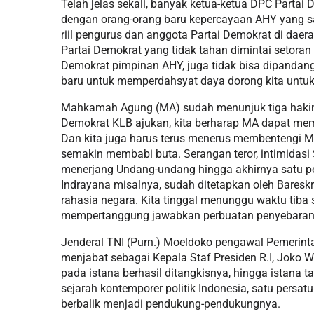
Telah jelas sekali, banyak ketua-ketua DPC Partai
dengan orang-orang baru kepercayaan AHY yang sa
riil pengurus dan anggota Partai Demokrat di da
Partai Demokrat yang tidak tahan dimintai setoran 
Demokrat pimpinan AHY, juga tidak bisa dipandan
baru untuk memperdahsyat daya dorong kita untu
Mahkamah Agung (MA) sudah menunjuk tiga hakim
Demokrat KLB ajukan, kita berharap MA dapat mem
Dan kita juga harus terus menerus membentengi MA
semakin membabi buta. Serangan teror, intimidas
menerjang Undang-undang hingga akhirnya satu pe
Indrayana misalnya, sudah ditetapkan oleh Baresk
rahasia negara. Kita tinggal menunggu waktu tib
mempertanggung jawabkan perbuatan penyebaran
Jenderal TNI (Purn.) Moeldoko pengawal Pemerinta
menjabat sebagai Kepala Staf Presiden R.I, Joko
pada istana berhasil ditangkisnya, hingga istana 
sejarah kontemporer politik Indonesia, satu persat
berbalik menjadi pendukung-pendukungnya.