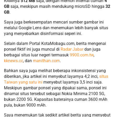
RAMnya
512 MB
saja, dengan memori internal cuman
4
GB
saja, meskipun masih mendukung microSD hingga
32
GB
.
Saya juga berkesempatan mencari sumber gambar ini
melalui Google Lens dan menemukan lebih banyak situs
yang menyebarkan disinformasi seperi ini.
Selain dalam Portal KotaMobagu.com, berita mengenai
ponsel fiktif ini juga muncul di
Radar Jabar
dan juga
berbagai situs luar negeri termasuk
9900.com.tw
,
kknews.cc
, dan
manithan.com
.
Bahkan saya juga melihat beberapa inkonsistensi yang
diberikan, jika artikel ini menyebut layarnya 4,2 inci,
situs
Taiwan yang satu ini
menyebut layarnya 3,5 inci saja.
Meskipun gambar ponsel yang dipakai sama, ponsel ini
dinamai situs tersebut sebagai Nokia Minima 2100 5G,
bukan 2200 5G. Kapasitas baterainya cuman 3600 mAh
pula, bukan 9000 mAh.
Saya menemukan tak sedikit artikel berita yang menyebut