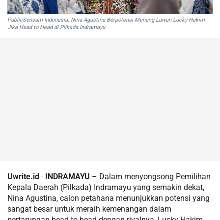
PublicSensum Indonesia: Nina Agustina Berpotensi Menang Lawan Lucky Hakim
Jika Head to Head di Pilkada Indramayu
Uwrite.id
-
INDRAMAYU
– Dalam menyongsong Pemilihan
Kepala Daerah (Pilkada) Indramayu yang semakin dekat,
Nina Agustina, calon petahana menunjukkan potensi yang
sangat besar untuk meraih kemenangan dalam
pertarungan head to head dengan rivalnya, Lucky Hakim.