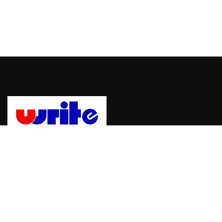
Uwrite, sebuah platform untuk mempublikasikan berita dan
informasi dengan mudah dan cepat. bergabung dengan Uwrite
dan jadilah pemberi berita yang berpengaruh.
Hubungi Kami:
Email: info@uwrite.id