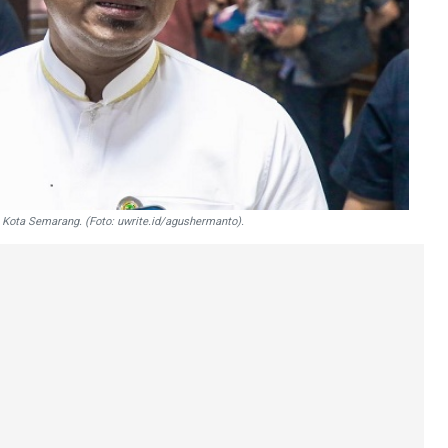
Kota Semarang. (Foto: uwrite.id/agushermanto).