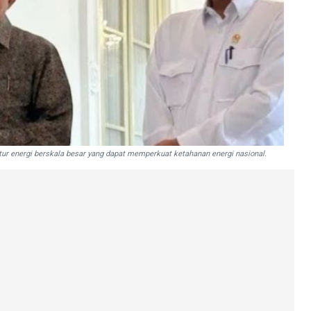
tur energi berskala besar yang dapat memperkuat ketahanan energi nasional.