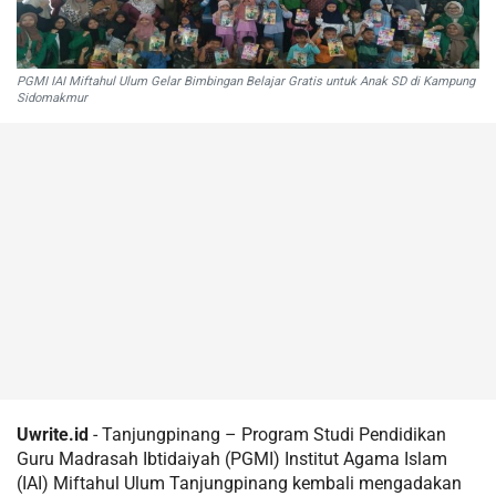
PGMI IAI Miftahul Ulum Gelar Bimbingan Belajar Gratis untuk Anak SD di Kampung
Sidomakmur
Uwrite.id
- Tanjungpinang – Program Studi Pendidikan
Guru Madrasah Ibtidaiyah (PGMI) Institut Agama Islam
(IAI) Miftahul Ulum Tanjungpinang kembali mengadakan