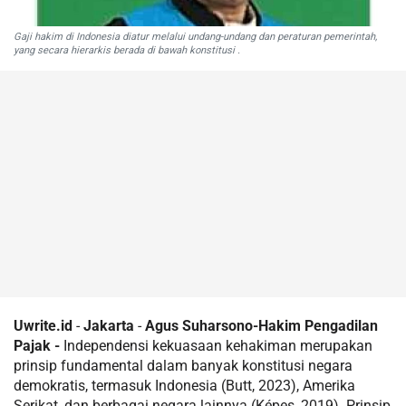
Gaji hakim di Indonesia diatur melalui undang-undang dan peraturan pemerintah,
yang secara hierarkis berada di bawah konstitusi .
Uwrite.id
-
Jakarta
-
Agus Suharsono-Hakim Pengadilan
Pajak -
Independensi kekuasaan kehakiman merupakan
prinsip fundamental dalam banyak konstitusi negara
demokratis, termasuk Indonesia (Butt, 2023), Amerika
Serikat, dan berbagai negara lainnya (Képes, 2019). Prinsip