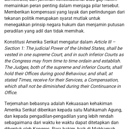
memainkan peran penting dalam menjaga pilar tersebut.
Memberikan kompensasi yang layak dan perlindungan dari
tekanan politik merupakan syarat mutlak untuk
menegakkan prinsip negara hukum dan menjamin putusan
peradilan yang adil dan tidak memihak.
Konstitusi Amerika Serikat mengatur dalam
Article III –
Section 1: The judicial Power of the United States, shall be
vested in one supreme Court, and in such inferior Courts as
the Congress may from time to time ordain and establish.
The Judges, both of the supreme and inferior Courts, shall
hold their Offices during good Behaviour, and shall, at
stated Times, receive for their Services, a Compensation,
which shall not be diminished during their Continuance in
Office
.
Terjemahan bebasnya adalah Kekuasaan kehakiman
Amerika Serikat diberikan kepada satu Mahkamah Agung,
dan kepada pengadilan-pengadilan yang lebih rendah
sebagaimana dari waktu ke waktu dapat ditetapkan dan
dibentuk oleh Kongres. Para hakim, baik di Mahkamah