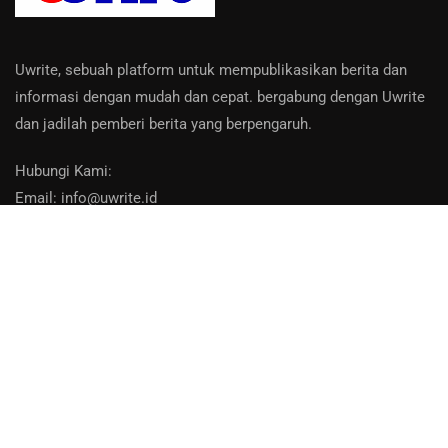
Uwrite, sebuah platform untuk mempublikasikan berita dan
informasi dengan mudah dan cepat. bergabung dengan Uwrite
dan jadilah pemberi berita yang berpengaruh.
Hubungi Kami:
Email: info@uwrite.id
About Us
Contact
Privacy Policy
Bantuan
Disclaimer
:
uwrite.id adalah platform media online terbuka. Seluruh berita,