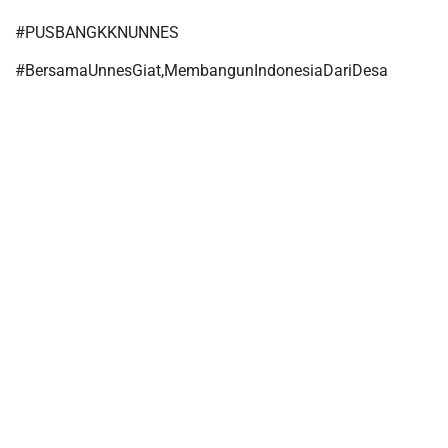
#PUSBANGKKNUNNES
#BersamaUnnesGiat,MembangunIndonesiaDariDesa