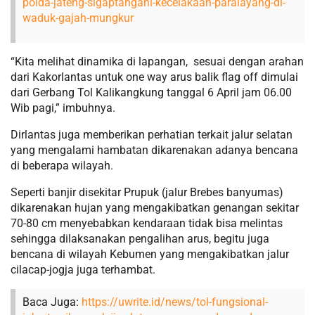
polda-jateng-sigaptangani-kecelakaan-paralayang-di-
waduk-gajah-mungkur
“Kita melihat dinamika di lapangan, sesuai dengan arahan
dari Kakorlantas untuk one way arus balik flag off dimulai
dari Gerbang Tol Kalikangkung tanggal 6 April jam 06.00
Wib pagi,” imbuhnya.
Dirlantas juga memberikan perhatian terkait jalur selatan
yang mengalami hambatan dikarenakan adanya bencana
di beberapa wilayah.
Seperti banjir disekitar Prupuk (jalur Brebes banyumas)
dikarenakan hujan yang mengakibatkan genangan sekitar
70-80 cm menyebabkan kendaraan tidak bisa melintas
sehingga dilaksanakan pengalihan arus, begitu juga
bencana di wilayah Kebumen yang mengakibatkan jalur
cilacap-jogja juga terhambat.
Baca Juga:
https://uwrite.id/news/tol-fungsional-