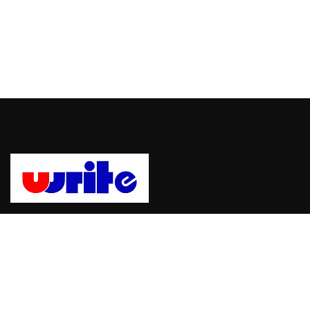
Uwrite, sebuah platform untuk mempublikasikan berita dan
informasi dengan mudah dan cepat. bergabung dengan Uwrite
dan jadilah pemberi berita yang berpengaruh.
Hubungi Kami: