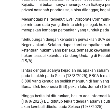
Kejadian ini bukan hanya menunjukkan liciknya pe
privasi nasabah prioritas saja bisa dilanggar, ba
Menanggapi hal tersebut, EVP Corporate Communi
permintaan data yang diminta oleh penegak huku
merupakan lembaga perbankan yang tunduk pada 
"Sehubungan dengan kehadiran perwakilan BCA seb
Negeri Jakarta Selatan, dapat kami sampaikan b
ketentuan hukum yang berlaku, termasuk kewajiba
hukum sesuai ketentuan Undang-Undang di Republik
(15/8).
lantas dengan adanya kejadian ini, apakah saha
pada terakhir pada Senin (18/8/2025), BBCA terca
8.800 yang kemudian sedikit menurun di hari yang
Bursa Efek Indonesia (BEI) pekan lalu, Jumat (15/
Hingga berita ini diturunkan, belum ada informas
(18/8/2025) BEI ditutup terkait dengan adanya cu
akan kembali dibuka pada Selasa (19/8/2025).