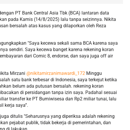
 dengan PT Bank Central Asia Tbk (BCA) lantaran data
kan pada Kamis (14/8/2025) lalu tanpa seizinnya. Nikita
san bersalah atas kasus yang dilaporkan oleh Reza
mengungkapkan "Saya kecewa sekali sama BCA karena saya
tanya sendiri. Saya kecewa banget karena rekening koran
pembayaran dari Comic 8, endorse, dan saya juga off air
ikita Mirzani
@nikitamirzanimawardi_172
Minggu
salah satu bank terbesar di Indonesia, saya terkejut ketika
ahkan belum ada putusan bersalah. rekening koran
ibacakan di persidangan tanpa izin saya. Padahal sesuai
iar transfer ke PT Bumiwisesa dan Rp2 miliar tunai, lalu
l kerja saya”.
ga ditulis "Seharusnya yang diperiksa adalah rekening
kan pejabat publik, tidak bekerja di pemerintahan, dan
ng di lakukan.