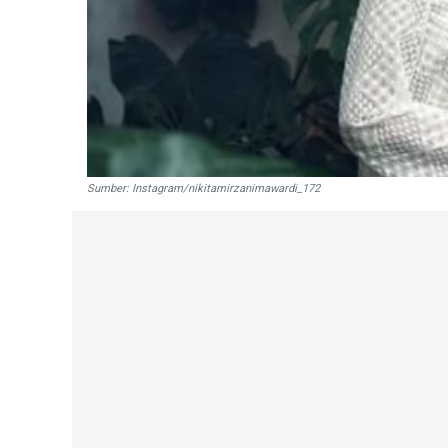
Sumber: Instagram/nikitamirzanimawardi_172