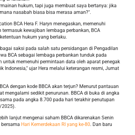
rmainan hukum, tapi juga membuat saya bertanya: jika
gaimana nasabah biasa bisa merasa aman?".
cation BCA Hera F. Haryn menegaskan, memenuhi
m termasuk kewajiban lembaga perbankan, BCA
ketentuan hukum yang berlaku.
agai saksi pada salah satu persidangan di Pengadilan
ahwa BCA sebagai lembaga perbankan tunduk pada
n untuk memenuhi permintaan data oleh aparat penegak
 Indonesia," ujar Hera melalui keterangan resmi, Jumat
m BCA dengan kode BBCA akan terjun? Menurut pantauan
tat mengalami sedikit penurunan. BBCA di buka di angka
 sama pada angka 8.700 pada hari terakhir penutupan
8/2025).
i lebih lanjut mengenai saham BBCA dikarenakan Senin
ti bersama
Hari Kemerdekaan RI yang ke-80
. Dan baru