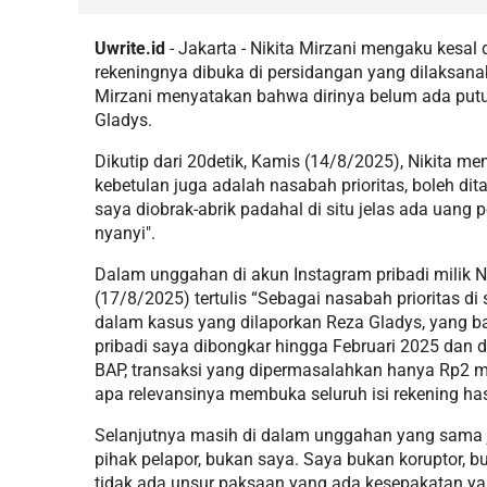
Uwrite.id
- Jakarta - Nikita Mirzani mengaku kesal
rekeningnya dibuka di persidangan yang dilaksana
Mirzani menyatakan bahwa dirinya belum ada putu
Gladys.
Dikutip dari 20detik, Kamis (14/8/2025), Nikita 
kebetulan juga adalah nasabah prioritas, boleh di
saya diobrak-abrik padahal di situ jelas ada uang 
nyanyi".
Dalam unggahan di akun Instagram pribadi milik N
(17/8/2025) tertulis “Sebagai nasabah prioritas di 
dalam kasus yang dilaporkan Reza Gladys, yang b
pribadi saya dibongkar hingga Februari 2025 dan d
BAP, transaksi yang dipermasalahkan hanya Rp2 mil
apa relevansinya membuka seluruh isi rekening hasi
Selanjutnya masih di dalam unggahan yang sama ju
pihak pelapor, bukan saya. Saya bukan koruptor, bu
tidak ada unsur paksaan yang ada kesepakatan ya