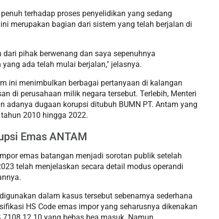
n penuh terhadap proses penyelidikan yang sedang
ini merupakan bagian dari sistem yang telah berjalan di
 dari pihak berwenang dan saya sepenuhnya
ng ada telah mulai berjalan," jelasnya.
m ini menimbulkan berbagai pertanyaan di kalangan
an di perusahaan milik negara tersebut. Terlebih, Menteri
an adanya dugaan korupsi ditubuh BUMN PT. Antam yang
i tahun 2010 hingga 2022.
rupsi Emas ANTAM
impor emas batangan menjadi sorotan publik setelah
2023 telah menjelaskan secara detail modus operandi
annya.
 digunakan dalam kasus tersebut sebenarnya sederhana
sifikasi HS Code emas impor yang seharusnya dikenakan
HS 7108.12.10 yang bebas bea masuk. Namun,