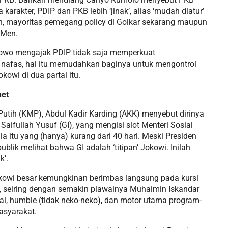
arakter, PDIP dan PKB lebih ‘jinak’, alias ‘mudah diatur’
an, mayoritas pemegang policy di Golkar sekarang maupun
 Men.
abowo mengajak PDIP tidak saja memperkuat
an nafas, hal itu memudahkan baginya untuk mengontrol
owi di dua partai itu.
net
Putih (KMP), Abdul Kadir Karding (AKK) menyebut dirinya
 Saifullah Yusuf (GI), yang mengisi slot Menteri Sosial
 itu yang (hanya) kurang dari 40 hari. Meski Presiden
lik melihat bahwa GI adalah ‘titipan’ Jokowi. Inilah
k’.
kowi besar kemungkinan berimbas langsung pada kursi
seiring dengan semakin piawainya Muhaimin Iskandar
l, humble (tidak neko-neko), dan motor utama program-
asyarakat.