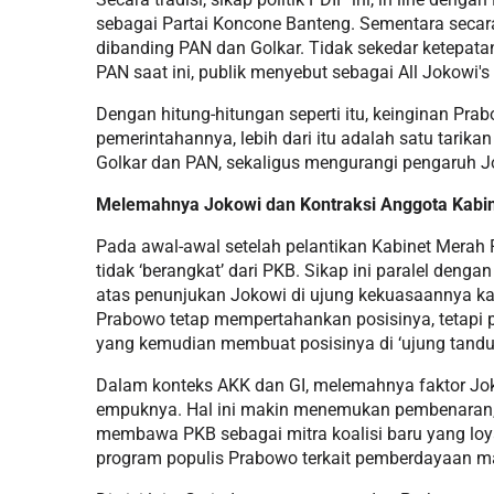
sebagai Partai Koncone Banteng. Sementara secara k
dibanding PAN dan Golkar. Tidak sekedar ketepat
PAN saat ini, publik menyebut sebagai All Jokowi's
Dengan hitung-hitungan seperti itu, keinginan Pr
pemerintahannya, lebih dari itu adalah satu tarik
Golkar dan PAN, sekaligus mengurangi pengaruh Jok
Melemahnya Jokowi dan Kontraksi Anggota Kabi
Pada awal-awal setelah pelantikan Kabinet Merah 
tidak ‘berangkat’ dari PKB. Sikap ini paralel dengan
atas penunjukan Jokowi di ujung kekuasaannya kala
Prabowo tetap mempertahankan posisinya, tetapi pub
yang kemudian membuat posisinya di ‘ujung tandu
Dalam konteks AKK dan GI, melemahnya faktor Jo
empuknya. Hal ini makin menemukan pembenaran, 
membawa PKB sebagai mitra koalisi baru yang loya
program populis Prabowo terkait pemberdayaan m