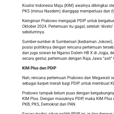
Koalisi Indonesia Maju (KIM) awalnya dibingkai 
PKS (minus Nasdem) dianggap memperluas dan (t
Keinginan Prabowo mengajak PDIP untuk bergabung
Oktober 2024. Pertemuan itu gagal, setelah ‘diveto
sebelumnya.
Sumber-sumber di Sumbersari (kediaman Jokowi),
posisi politiknya dengan rencana pertemuan terse
dan juga sowan ke Ngarso Dalem HB X di Jogja, d
secara gestur, pertemuan dengan Raja Jawa “asli” 
KIM Plus dan PDIP
Nah, rencana pertemuan Prabowo dan Megawati ser
sebagai karpet merah bagi PDIP untuk membuat KI
Prabowo tampak belum puas dengan bergabungnya
KIM Plus. Dengan masuknya PDIP, maka KIM Plus men
PKB, PKS, Demokrat dan PAN.
Secara tradisi, sikap politik PDIP ini, in line d