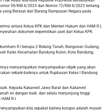
n Hak Asasi Manusia Republik Indonesia berdasarkan
 Nomor 59/KM.6/2023 dan Nomor 72/KM.6/2023 tentang
a yang Berasal dari Barang Rampasan Negara pada
Terima antara Ketua KPK dan Menteri Hukum dan HAM R.I,
enyerahan dokumen kepemilikan aset dari Ketua KPK
kumham R.I berupa 2 Bidang Tanah, Bangunan Gudang,
ah Kaler, Kecamatan Bandung Kulon, Kota Bandung,
annya menyampaikan menyampaikan objek yang akan
kan sebaik-baiknya untuk Rupbasan Kelas I Bandung
n baik. Kepada Kakanwil Jawa Barat dan Kakanwil
nah ini dengan baik. dan selalu menjunjung tinggi
 HAM R.I.
 menyampaikan kita sepakat bahwa korupsi adalah musuh