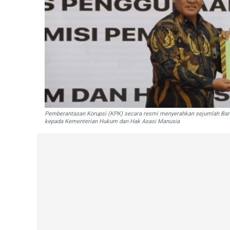
Pemberantasan Korupsi (KPK) secara resmi menyerahkan sejumlah Bara
kepada Kementerian Hukum dan Hak Asasi Manusia