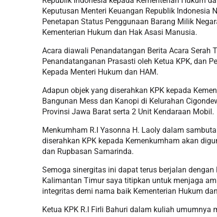
Republik Indonesia kepada Kementerian Hukum da
Keputusan Menteri Keuangan Republik Indonesia
Penetapan Status Penggunaan Barang Milik Negar
Kementerian Hukum dan Hak Asasi Manusia.
Acara diawali Penandatangan Berita Acara Serah 
Penandatanganan Prasasti oleh Ketua KPK, dan P
Kepada Menteri Hukum dan HAM.
Adapun objek yang diserahkan KPK kepada Kemen
Bangunan Mess dan Kanopi di Kelurahan Cigondew
Provinsi Jawa Barat serta 2 Unit Kendaraan Mobil.
Menkumham R.I Yasonna H. Laoly dalam sambut
diserahkan KPK kepada Kemenkumham akan diguna
dan Rupbasan Samarinda.
Semoga sinergitas ini dapat terus berjalan denga
Kalimantan Timur saya titipkan untuk menjaga ama
integritas demi nama baik Kementerian Hukum dan
Ketua KPK R.I Firli Bahuri dalam kuliah umumnya