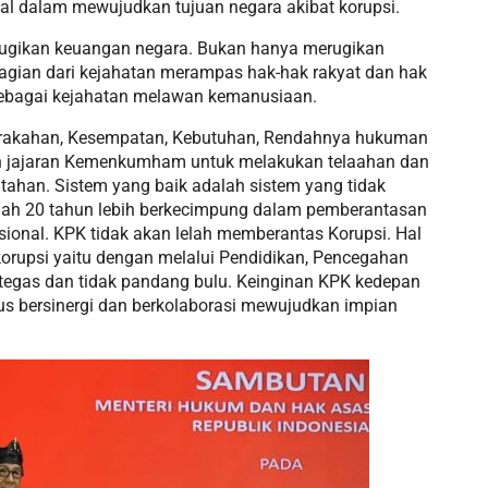
gal dalam mewujudkan tujuan negara akibat korupsi.
rugikan keuangan negara. Bukan hanya merugikan
agian dari kejahatan merampas hak-hak rakyat dan hak
 sebagai kejahatan melawan kemanusiaan.
serakahan, Kesempatan, Kebutuhan, Rendahnya hukuman
ruh jajaran Kemenkumham untuk melakukan telaahan dan
tahan. Sistem yang baik adalah sistem yang tidak
ah 20 tahun lebih berkecimpung dalam pemberantasan
esional. KPK tidak akan lelah memberantas Korupsi. Hal
rupsi yaitu dengan melalui Pendidikan, Pencegahan
, tegas dan tidak pandang bulu. Keinginan KPK kedepan
erus bersinergi dan berkolaborasi mewujudkan impian