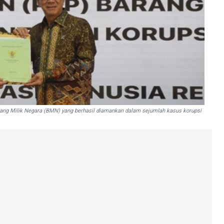
ng Milik Negara (BMN) yang berhasil diamankan dalam sejumlah kasus korupsi