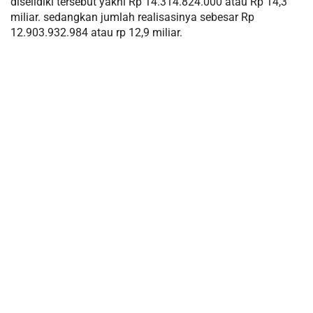
diselidiki tersebut yakni Rp 14.314.824.000 atau Rp 14,3
miliar. sedangkan jumlah realisasinya sebesar Rp
12.903.932.984 atau rp 12,9 miliar.