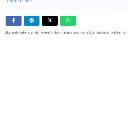
Daftar di sini
Jika anda keberatan dan memiliki bukti atau alasan yang kuat bahwa artikel berita
ini tidak sesuai dengan fakta, anda dapat melakukan pengaduan pada
tautan ini
Tulis Komentar
0 Komentar