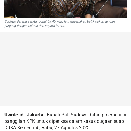
Sudewo datang sekitar pukul 09:45 WIB. Ia mengenakan batik coklat lengan
panjang dengan celana dan sepatu hitam.
Uwrite.id
-
Jakarta
- Bupati Pati Sudewo datang memenuhi
panggilan KPK untuk diperiksa dalam kasus dugaan suap
DJKA Kemenhub, Rabu, 27 Agustus 2025.