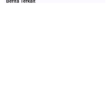
Berita Terkait
Uwrite, sebuah platform untuk mempublikasikan berita dan