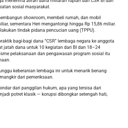
 menerima aliran dana miliaran rupiah dari CSR BI dan
iatan sosial masyarakat.
uk membangun showroom, membeli rumah, dan mobil
iar, sementara Heri mengantongi hingga Rp 15,86 miliar.
lakukan tindak pidana pencucian uang (TPPU).
raktik bagi-bagi dana “CSR” lembaga negara ke anggota
t jatah dana untuk 10 kegiatan dari BI dan 18–24
nisme pelaksanaan dan pengawasan program sosial itu
naan.
nunggu keberanian lembaga ini untuk menarik benang
 mangkir dari pemeriksaan.
indar dari panggilan hukum, apa yang tersisa dari
njadi potret klasik — korupsi dibongkar setengah hati,