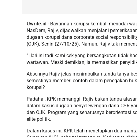
Uwrite.id
- Bayangan korupsi kembali menodai waja
NasDem, Rajiv, dijadwalkan menjalani pemeriksaan
dugaan korupsi dana corporate social responsibili
(OJK), Senin (27/10/25). Namun, Rajiv tak memenu
“Hari ini tadi kami cek yang bersangkutan tidak had
wartawan. Meski demikian, ia memastikan penyidi
Absennya Rajiv jelas menimbulkan tanda tanya be
semestinya memberi contoh dalam penegakan huk
korupsi?
Padahal, KPK memanggil Rajiv bukan tanpa alasan.
dalam kasus dugaan penyelewengan dana CSR yan
dan OJK. Program yang seharusnya berorientasi so
elite politik.
Dalam kasus ini, KPK telah menetapkan dua mantan