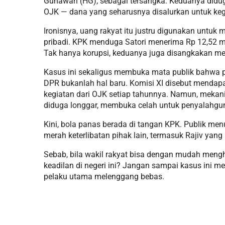
Gunawan (HG), sebagai tersangka. Keduanya diduga
OJK — dana yang seharusnya disalurkan untuk keg
Ironisnya, uang rakyat itu justru digunakan unt
pribadi. KPK menduga Satori menerima Rp 12,52 mil
Tak hanya korupsi, keduanya juga disangkakan me
Kasus ini sekaligus membuka mata publik bahwa p
DPR bukanlah hal baru. Komisi XI disebut mendapa
kegiatan dari OJK setiap tahunnya. Namun, meka
diduga longgar, membuka celah untuk penyalahgu
Kini, bola panas berada di tangan KPK. Publik me
merah keterlibatan pihak lain, termasuk Rajiv yang
Sebab, bila wakil rakyat bisa dengan mudah mengh
keadilan di negeri ini? Jangan sampai kasus ini me
pelaku utama melenggang bebas.