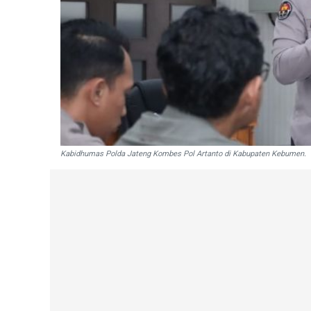
Kabidhumas Polda Jateng Kombes Pol Artanto di Kabupaten Kebumen.