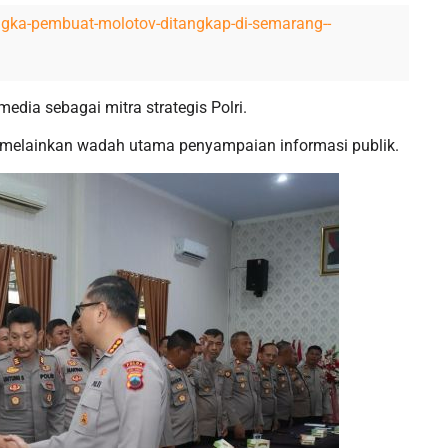
angka-pembuat-molotov-ditangkap-di-semarang--
dia sebagai mitra strategis Polri.
, melainkan wadah utama penyampaian informasi publik.