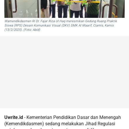
Wamendikdasmen RI Dr. Fajar Riza Ul Haq meresmikan Gedung Ruang Praktik
Siswa (RPS) Desain Komunikasi Visual (DKV) SMK Al Maarif, Ciamis, Kamis
(13/2/2025). (Foto: Abid)
Uwrite.id
- Kementerian Pendidikan Dasar dan Menengah
(Kemendikdasmen) sedang melakukan Jihad Regulasi