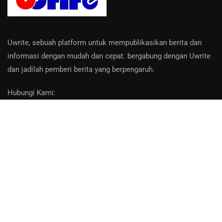
Uwrite, sebuah platform untuk mempublikasikan berita dan
informasi dengan mudah dan cepat. bergabung dengan Uwrite
dan jadilah pemberi berita yang berpengaruh.
Hubungi Kami:
Email: info@uwrite.id
About Us
Contact
Privacy Policy
Bantuan
Disclaimer
: