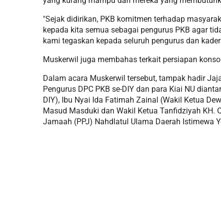
yang kurang mampu dan mereka yang membutuhka
"Sejak didirikan, PKB komitmen terhadap masyar
kepada kita semua sebagai pengurus PKB agar tid
kami tegaskan kepada seluruh pengurus dan kader
Muskerwil juga membahas terkait persiapan konso
Dalam acara Muskerwil tersebut, tampak hadir Ja
Pengurus DPC PKB se-DIY dan para Kiai NU dian
DIY), Ibu Nyai Ida Fatimah Zainal (Wakil Ketua D
Masud Masduki dan Wakil Ketua Tanfidziyah KH. Ch
Jamaah (PPJ) Nahdlatul Ulama Daerah Istimewa Y