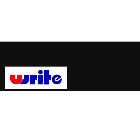
Uwrite, sebuah platform untuk mempublikasikan berita dan
informasi dengan mudah dan cepat. bergabung dengan Uwrite
dan jadilah pemberi berita yang berpengaruh.
Hubungi Kami: