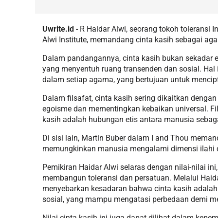
Uwrite.id
- R Haidar Alwi, seorang tokoh toleransi 
Alwi Institute, memandang cinta kasih sebagai a
Dalam pandangannya, cinta kasih bukan sekadar e
yang menyentuh ruang transenden dan sosial. Hal i
dalam setiap agama, yang bertujuan untuk menci
Dalam filsafat, cinta kasih sering dikaitkan deng
egoisme dan mementingkan kebaikan universal. F
kasih adalah hubungan etis antara manusia seba
Di sisi lain, Martin Buber dalam I and Thou meman
memungkinkan manusia mengalami dimensi ilahi d
Pemikiran Haidar Alwi selaras dengan nilai-nilai in
membangun toleransi dan persatuan. Melalui Haidar
menyebarkan kesadaran bahwa cinta kasih adalah
sosial, yang mampu mengatasi perbedaan demi m
Nilai cinta kasih ini juga dapat dilihat dalam kep