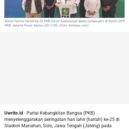
Ketua Panitia Harlah ke-25 PKB Cucun Syamsurijal dalam jumpa pers di Kantor DPP
PKB, Jakarta Pusat, Kamis (20/7/23). (Foto: Kompas.com)
Uwrite.id
- Partai Kebangkitan Bangsa (PKB)
menyelenggarakan peringatan hari lahir (harlah) ke-25 di
Stadion Manahan, Solo, Jawa Tengah (Jateng) pada