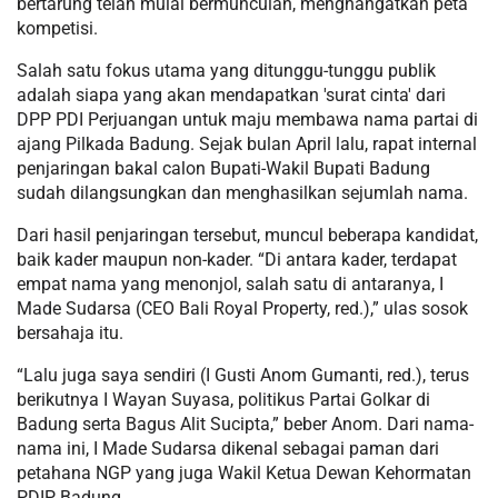
bertarung telah mulai bermunculan, menghangatkan peta
kompetisi.
Salah satu fokus utama yang ditunggu-tunggu publik
adalah siapa yang akan mendapatkan 'surat cinta' dari
DPP PDI Perjuangan untuk maju membawa nama partai di
ajang Pilkada Badung. Sejak bulan April lalu, rapat internal
penjaringan bakal calon Bupati-Wakil Bupati Badung
sudah dilangsungkan dan menghasilkan sejumlah nama.
Dari hasil penjaringan tersebut, muncul beberapa kandidat,
baik kader maupun non-kader. “Di antara kader, terdapat
empat nama yang menonjol, salah satu di antaranya, I
Made Sudarsa (CEO Bali Royal Property, red.),” ulas sosok
bersahaja itu.
“Lalu juga saya sendiri (I Gusti Anom Gumanti, red.), terus
berikutnya I Wayan Suyasa, politikus Partai Golkar di
Badung serta Bagus Alit Sucipta,” beber Anom. Dari nama-
nama ini, I Made Sudarsa dikenal sebagai paman dari
petahana NGP yang juga Wakil Ketua Dewan Kehormatan
PDIP Badung.