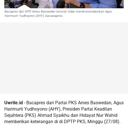
Bacapres dari KPP, Anies Baswedan tersirat tidak merekomendasikan Agus
Harimurti Yudhoyono (AHY), bacawapres.
Uwrite.id
- Bacapres dari Partai PKS Anies Baswedan, Agus
Harimurti Yudhoyono (AHY), Presiden Partai Keadilan
Sejahtera (PKS) Ahmad Syaikhu dan Hidayat Nur Wahid
memberikan keterangan di di DPTP PKS, Minggu (27/08).